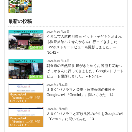
最新の投稿
2024年10月26日
うきは市の筑後川温泉 ペット・子どもと泊まれ
る温泉旅館ふくせんかさんに行ってきました。
Googlストリートビューも撮影しました。～
制作事例
No.42～
2024年10月14日
朝倉市の天然温泉 蝶がきらめくお宿 雪月花せつ
げっかさんに行ってきました。Googlストリート
ビューも撮影しました。～No.41～
制作事例
2024年8月31日
３６０°パノラマと斎場・家族葬儀の相性を
GoogleのAI
GoogleのAI 『Gemini』に聞いてみた 14
『Gemini』に相性を聞
いてみました。
2024年8月28日
３６０°パノラマと家族風呂の相性をGoogleのAI
GoogleのAI
『Gemini』に聞いてみた 13
『Gemini』に相性を聞
いてみました。