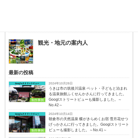
mapで1st photoで見ることができます。 最安値に挑戦中！
投稿者プロフィール
観光・地元の案内人
最新の投稿
2024年10月26日
うきは市の筑後川温泉 ペット・子どもと泊まれ
る温泉旅館ふくせんかさんに行ってきました。
Googlストリートビューも撮影しました。～
制作事例
No.42～
2024年10月14日
朝倉市の天然温泉 蝶がきらめくお宿 雪月花せつ
げっかさんに行ってきました。Googlストリート
ビューも撮影しました。～No.41～
制作事例