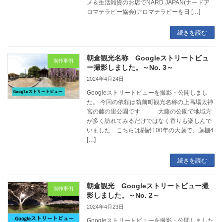
メ＆生活雑貨のお店でNARD JAPAN(ナードア
ロマテラピー協会)アロマテラピーを日 […]
続きを読む
朝倉観光名称 Googleストリートビュ
制作事例
ー撮影しました。～No. 3～
2024年4月24日
Googleストリートビューを撮影・公開しまし
た。 今回の依頼は筑前町観光名称の上高場太神
宮の藤の里公園です 大藤の公園で地域方
が多く訪れてみるだけではなく香りも楽しんで
いました こちらは樹齢100年の大藤で、藤棚4
[…]
続きを読む
朝倉観光 Googleストリートビュー撮
制作事例
影しました。～No. 2～
2024年4月23日
Googleストリートビューを撮影・公開しました