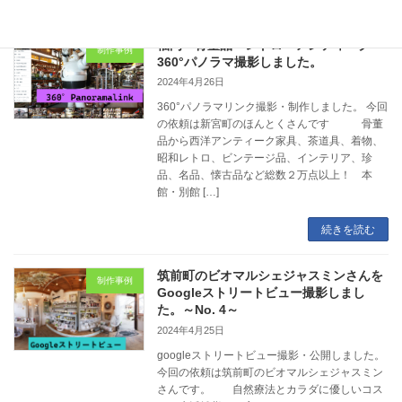
福岡 骨董品・レトロ・アンティーク
制作事例
360°パノラマ撮影しました。
2024年4月26日
360°パノラマリンク撮影・制作しました。 今回
の依頼は新宮町のほんとくさんです 骨董
品から西洋アンティーク家具、茶道具、着物、
昭和レトロ、ビンテージ品、インテリア、珍
品、名品、懐古品など総数２万点以上！ 本
館・別館 […]
続きを読む
筑前町のビオマルシェジャスミンさんを
制作事例
Googleストリートビュー撮影しまし
た。～No. 4～
2024年4月25日
googleストリートビュー撮影・公開しました。
今回の依頼は筑前町のビオマルシェジャスミン
さんです。 自然療法とカラダに優しいコス