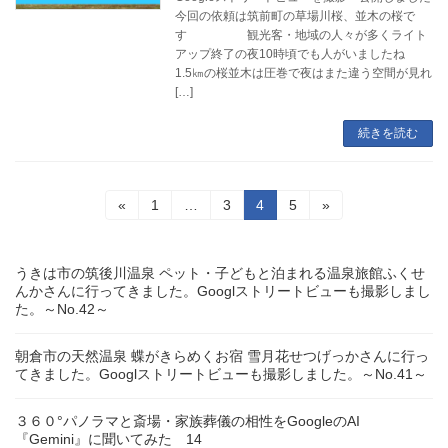
今回の依頼は筑前町の草場川桜、並木の桜で
す 観光客・地域の人々が多くライト
アップ終了の夜10時頃でも人がいましたね
1.5㎞の桜並木は圧巻で夜はまた違う空間が見れ
[…]
続きを読む
投
固
固
固
固
«
1
…
3
4
5
»
定
定
定
定
稿
ペ
ペ
ペ
ペ
ー
ー
ー
ー
の
うきは市の筑後川温泉 ペット・子どもと泊まれる温泉旅館ふくせ
ジ
ジ
ジ
ジ
んかさんに行ってきました。Googlストリートビューも撮影しまし
ペ
た。～No.42～
ー
朝倉市の天然温泉 蝶がきらめくお宿 雪月花せつげっかさんに行っ
ジ
てきました。Googlストリートビューも撮影しました。～No.41～
送
３６０°パノラマと斎場・家族葬儀の相性をGoogleのAI
り
『Gemini』に聞いてみた 14