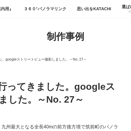
選ば
店内用』
３６０°パノラマリンク
思い出をKATACHI
C
制作事例
googleストリートビュー撮影しました。～No. 27～
ってきました。googleス
した。～No. 27～
九州最大となる全長40mの前方後方墳で筑前町のパノラ