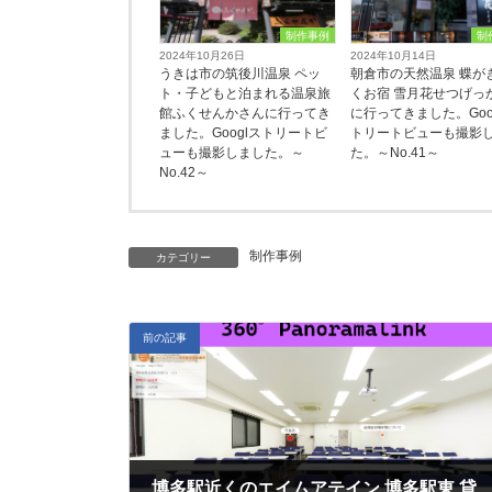
制作事例
制
2024年10月26日
2024年10月14日
うきは市の筑後川温泉 ペッ
朝倉市の天然温泉 蝶が
ト・子どもと泊まれる温泉旅
くお宿 雪月花せつげっ
館ふくせんかさんに行ってき
に行ってきました。Goo
ました。Googlストリートビ
トリートビューも撮影
ューも撮影しました。～
た。～No.41～
No.42～
制作事例
カテゴリー
前の記事
博多駅近くのエイムアテイン 博多駅東 貸会議室へ行ってきました。パノラマリンク撮影しました。～