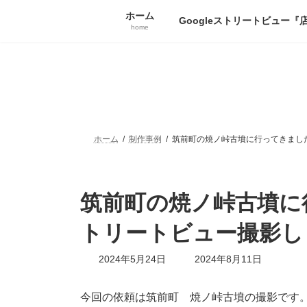
コ
ナ
ホーム
ン
ビ
Googleストリートビュー『
home
テ
ゲ
ン
ー
ツ
シ
へ
ョ
ス
ン
キ
に
ッ
移
プ
動
ホーム
制作事例
筑前町の焼ノ峠古墳に行ってきました。
筑前町の焼ノ峠古墳に行
トリートビュー撮影しま
最
2024年5月24日
2024年8月11日
終
更
新
今回の依頼は筑前町 焼ノ峠古墳の撮影です。