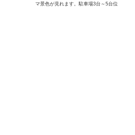
日
マ景色が見れます。駐車場3台～5台位
時
: