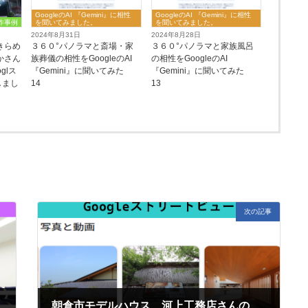
GoogleのAI 『Gemini』に相性
GoogleのAI 『Gemini』に相性
作事例
を聞いてみました。
を聞いてみました。
2024年8月31日
2024年8月28日
きらめ
３６０°パノラマと斎場・家
３６０°パノラマと家族風呂
かさん
族葬儀の相性をGoogleのAI
の相性をGoogleのAI
glス
『Gemini』に聞いてみた
『Gemini』に聞いてみた
しまし
14
13
次の記事
No. 26～
朝倉市モデルハウス 河上工務店さんのGooglストリートビューを取り直しに行ってきました。～No. 2８～