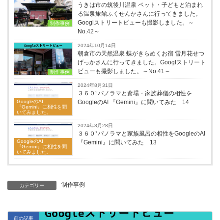
うきは市の筑後川温泉 ペット・子どもと泊まれ
る温泉旅館ふくせんかさんに行ってきました。
Googlストリートビューも撮影しました。～
制作事例
No.42～
2024年10月14日
朝倉市の天然温泉 蝶がきらめくお宿 雪月花せつ
げっかさんに行ってきました。Googlストリート
ビューも撮影しました。～No.41～
制作事例
2024年8月31日
３６０°パノラマと斎場・家族葬儀の相性を
GoogleのAI
GoogleのAI 『Gemini』に聞いてみた 14
『Gemini』に相性を聞
いてみました。
2024年8月28日
３６０°パノラマと家族風呂の相性をGoogleのAI
GoogleのAI
『Gemini』に聞いてみた 13
『Gemini』に相性を聞
いてみました。
制作事例
カテゴリー
前の記事